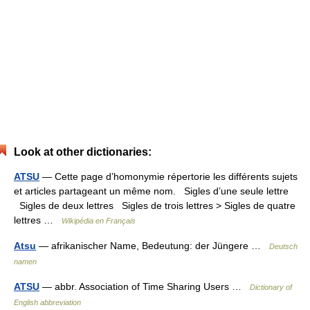
Look at other dictionaries:
ATSU
— Cette page d’homonymie répertorie les différents sujets
et articles partageant un même nom. Sigles d’une seule lettre
Sigles de deux lettres Sigles de trois lettres > Sigles de quatre
lettres …
Wikipédia en Français
Atsu
— afrikanischer Name, Bedeutung: der Jüngere …
Deutsch
namen
ATSU
— abbr. Association of Time Sharing Users …
Dictionary of
English abbreviation