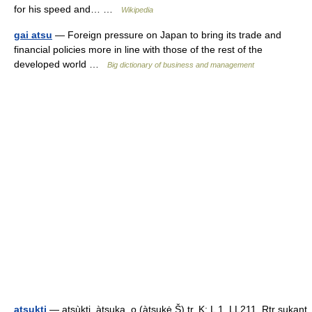
for his speed and… …
Wikipedia
gai atsu
— Foreign pressure on Japan to bring its trade and
financial policies more in line with those of the rest of the
developed world …
Big dictionary of business and management
atsukti
— atsùkti, àtsuka, o (àtsukė Š) tr. K; L 1. LL211, Rtr sukant