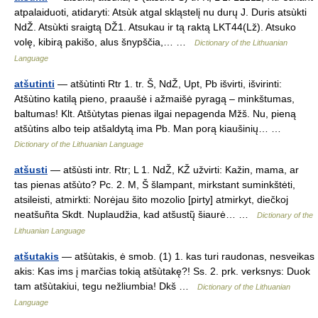
atpalaiduoti, atidaryti: Atsùk atgal skląstelį nu durų J. Duris atsùkti
NdŽ. Atsùkti sraigtą DŽ1. Atsukau ir tą raktą LKT44(Lž). Atsuko
volę, kibirą pakišo, alus šnypščia,… …
Dictionary of the Lithuanian
Language
atšutinti
— atšùtinti Rtr 1. tr. Š, NdŽ, Upt, Pb išvirti, išvirinti:
Atšùtino katilą pieno, praaušė i ažmaišė pyragą – minkštumas,
baltumas! Klt. Atšùtytas pienas ilgai nepagenda Mžš. Nu, pieną
atšùtins albo teip atšaldytą ima Pb. Man porą kiaušinių… …
Dictionary of the Lithuanian Language
atšusti
— atšùsti intr. Rtr; L 1. NdŽ, KŽ užvirti: Kažin, mama, ar
tas pienas atšùto? Pc. 2. M, Š šlampant, mirkstant suminkštėti,
atsileisti, atmirkti: Norėjau šito mozolio [pirty] atmirkyt, diečkoj
neatšuñta Skdt. Nuplaudžia, kad atšustų̃ šiaurė… …
Dictionary of the
Lithuanian Language
atšutakis
— atšùtakis, ė smob. (1) 1. kas turi raudonas, nesveikas
akis: Kas ims į marčias tokią atšùtakę?! Ss. 2. prk. verksnys: Duok
tam atšùtakiui, tegu nežliumbia! Dkš …
Dictionary of the Lithuanian
Language