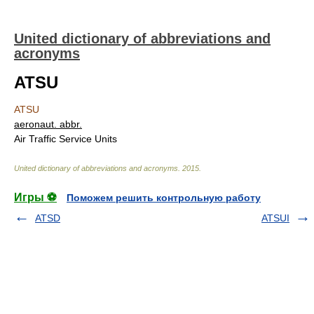
United dictionary of abbreviations and
acronyms
ATSU
ATSU
aeronaut. abbr.
Air Traffic Service Units
United dictionary of abbreviations and acronyms
.
2015
.
Игры ⚽
Поможем решить контрольную работу
ATSD
ATSUI